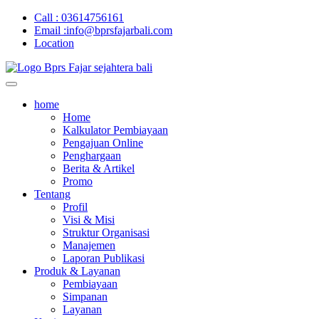
Call : 03614756161
Email :info@bprsfajarbali.com
Location
home
Home
Kalkulator Pembiayaan
Pengajuan Online
Penghargaan
Berita & Artikel
Promo
Tentang
Profil
Visi & Misi
Struktur Organisasi
Manajemen
Laporan Publikasi
Produk & Layanan
Pembiayaan
Simpanan
Layanan