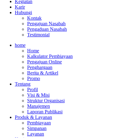
Kegiatan
Karir
Hubungi
Kontak
Pengajuan Nasabah
Pengaduan Nasabah
Testimonial
home
Home
Kalkulator Pembiayaan
Pengajuan Online
Penghargaan
Berita & Artikel
Promo
Tentang
Profil
Visi & Misi
Struktur Organisasi
Manajemen
Laporan Publikasi
Produk & Layanan
Pembiayaan
Simpanan
Layanan