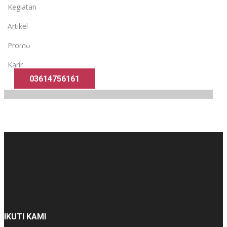
Kegiatan
Artikel
Yuk Gabung
Promo
Ke Bank Syariah?
Karir
03614756161
IKUTI KAMI