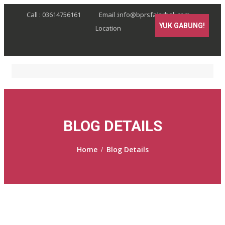
Call : 03614756161
Email :info@bprsfajarbali.com
YUK GABUNG!
Location
BLOG DETAILS
Home
Blog Details
/