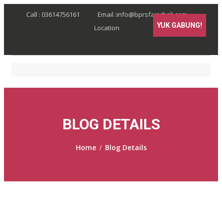
Call : 03614756161
Email :info@bprsfajarbali.com
YUK GABUNG!
Location
BLOG DETAILS
Home
Blog Details
/