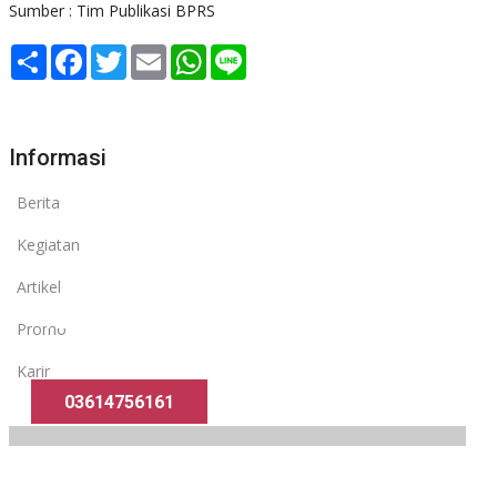
Sumber : Tim Publikasi BPRS
Share
Facebook
Twitter
Email
WhatsApp
Line
Informasi
Berita
Kegiatan
Artikel
Yuk Gabung
Promo
Ke Bank Syariah?
Karir
03614756161